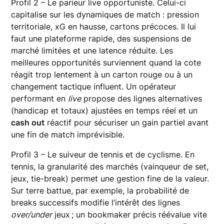
Profil 2 – Le parieur live opportuniste. Celui-ci
capitalise sur les dynamiques de match : pression
territoriale, xG en hausse, cartons précoces. Il lui
faut une plateforme rapide, des suspensions de
marché limitées et une latence réduite. Les
meilleures opportunités surviennent quand la cote
réagit trop lentement à un carton rouge ou à un
changement tactique influent. Un opérateur
performant en
live
propose des lignes alternatives
(handicap et totaux) ajustées en temps réel et un
cash out
réactif pour sécuriser un gain partiel avant
une fin de match imprévisible.
Profil 3 – Le suiveur de tennis et de cyclisme. En
tennis, la granularité des marchés (vainqueur de set,
jeux, tie-break) permet une gestion fine de la valeur.
Sur terre battue, par exemple, la probabilité de
breaks successifs modifie l’intérêt des lignes
over/under
jeux ; un bookmaker précis réévalue vite