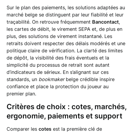
Sur le plan des paiements, les solutions adaptées au
marché belge se distinguent par leur fiabilité et leur
traçabilité. On retrouve fréquemment
Bancontact
,
les cartes de débit, le virement SEPA et, de plus en
plus, des solutions de virement instantané. Les
retraits doivent respecter des délais modérés et une
politique claire de vérification. La clarté des limites
de dépôt, la visibilité des frais éventuels et la
simplicité du processus de retrait sont autant
d’indicateurs de sérieux. En s’alignant sur ces
standards, un
bookmaker
belge crédible inspire
confiance et place la protection du joueur au
premier plan.
Critères de choix : cotes, marchés,
ergonomie, paiements et support
Comparer les
cotes
est la première clé de