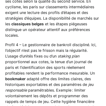
ses cotes selon la qualité du second service. En
cyclisme, les paris sur classements intermédiaires
exigent une lecture des profils d’étapes et des
stratégies d’équipes. La disponibilité de marchés sur
les
classiques belges
et les étapes piégeuses
distingue un opérateur attentif aux préférences
locales.
Profil 4 – Le gestionnaire de bankroll discipliné. Ici,
l’objectif n’est pas le frisson mais la régularité.
L’usage d’unités fixes ou d’un
staking plan
proportionnel aux cotes, la tenue d’un journal de
paris et l’identification des sports réellement
profitables rendent la performance mesurable. Un
bookmaker
adapté offre des limites claires, des
historiques exportables et des paramètres de
jeu
responsable
paramétrables. Exemple : limiter
volontairement les dépôts et programmer des
rappels de temps de jeu. Cette hygiène financière