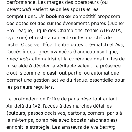
performance. Les marges des opérateurs (ou
overround
) varient selon les sports et les
compétitions. Un
bookmaker
compétitif proposera
des cotes solides sur les événements phares (Jupiler
Pro League, Ligue des Champions, tennis ATP/WTA,
cyclisme) et restera correct sur les marchés de
niche. Observer l’écart entre cotes pré-match et
live
,
l’accès à des lignes avancées (handicap asiatique,
over/under
alternatifs) et la cohérence des limites de
mise aide à déceler la véritable valeur. La présence
d’outils comme le
cash out
partiel ou automatique
permet une gestion active du risque, essentielle pour
les parieurs réguliers.
La profondeur de l’offre de paris pèse tout autant.
Au-delà du 1X2, l’accès à des marchés détaillés
(buteurs, passes décisives, cartons, corners, paris à
la mi-temps, combinés avec boosts raisonnables)
enrichit la stratégie. Les amateurs de
live betting