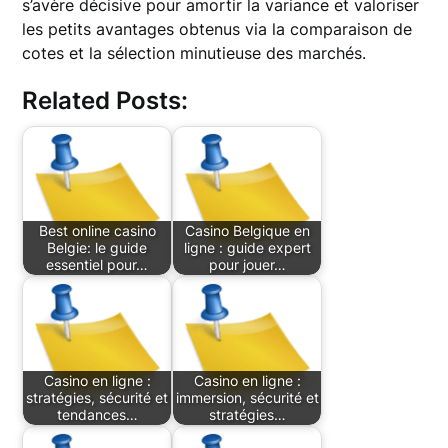
s’avère décisive pour amortir la variance et valoriser
les petits avantages obtenus via la comparaison de
cotes et la sélection minutieuse des marchés.
Related Posts:
Best online casino
Casino Belgique en
Belgie: le guide
ligne : guide expert
essentiel pour…
pour jouer…
Casino en ligne :
Casino en ligne :
stratégies, sécurité et
immersion, sécurité et
tendances…
stratégies…