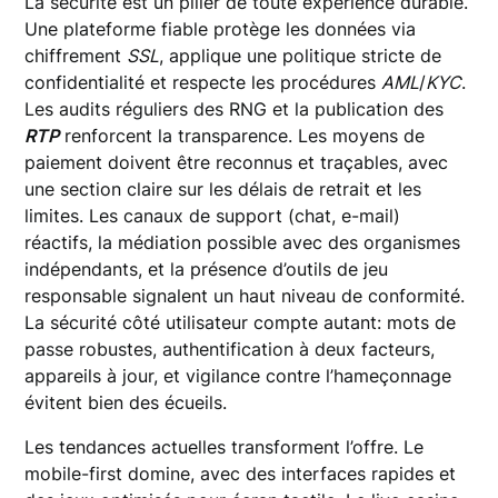
La sécurité est un pilier de toute expérience durable.
Une plateforme fiable protège les données via
chiffrement
SSL
, applique une politique stricte de
confidentialité et respecte les procédures
AML
/
KYC
.
Les audits réguliers des RNG et la publication des
RTP
renforcent la transparence. Les moyens de
paiement doivent être reconnus et traçables, avec
une section claire sur les délais de retrait et les
limites. Les canaux de support (chat, e-mail)
réactifs, la médiation possible avec des organismes
indépendants, et la présence d’outils de jeu
responsable signalent un haut niveau de conformité.
La sécurité côté utilisateur compte autant: mots de
passe robustes, authentification à deux facteurs,
appareils à jour, et vigilance contre l’hameçonnage
évitent bien des écueils.
Les tendances actuelles transforment l’offre. Le
mobile-first domine, avec des interfaces rapides et