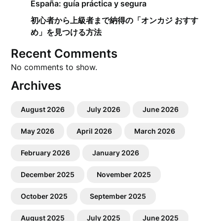
España: guía práctica y segura
初心者から上級者まで納得の「オンカジ おすす
め」を見つける方法
Recent Comments
No comments to show.
Archives
August 2026
July 2026
June 2026
May 2026
April 2026
March 2026
February 2026
January 2026
December 2025
November 2025
October 2025
September 2025
August 2025
July 2025
June 2025