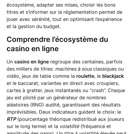
écosystème, adapter ses mises, choisir les bons
titres et s’informer sur la réglementation permet de
jouer avec sérénité, tout en optimisant l’expérience
et la gestion du budget.
Comprendre l’écosystème du
casino en ligne
Un
casino en ligne
regroupe des centaines, parfois
des milliers de titres:
machines à sous
classiques ou
vidéo, jeux de table comme la
roulette
, le
blackjack
et le baccarat, variantes en direct avec croupiers,
cartes à gratter, jeux instantanés ou “crash”. Chaque
jeu est piloté par un générateur de nombres
aléatoires (RNG) audité, garantissant des résultats
imprévisibles. Deux indicateurs guident le choix: le
RTP
(pourcentage théorique redistribué aux joueurs
sur le long terme) et la
volatilité
(fréquence et
amplitude des gains). Un titre à volatilité élevée peut