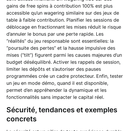
gains de free spins à contribution 100% est plus
accessible qu’un wagering similaire sur des jeux de
table à faible contribution. Planifier les sessions de
déblocage en fractionnant les mises réduit le risque
d’annuler le bonus par une perte rapide. Les
“réalités” du jeu responsable sont essentielles: la
“poursuite des pertes” et la hausse impulsive des
mises (“tilt”) figurent parmi les causes majeures d’un
budget déséquilibré. Activer les rappels de session,
limiter les dépôts et s’autoriser des pauses
programmées crée un cadre protecteur. Enfin, tester
un jeu en mode démo, quand il est disponible,
permet d’en appréhender la dynamique et les
fonctionnalités sans impacter le capital réel.
Sécurité, tendances et exemples
concrets