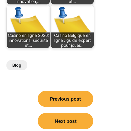
innovation,…
et…
Casino en ligne 2026:
Casino Belgique en
innovations, sécurité
ligne : guide expert
et…
pour jouer…
Blog
Post
Previous post
navigation
Next post