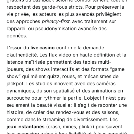
respectant des garde-fous stricts. Pour préserver la
vie privée, les acteurs les plus avancés privilégient
des approches
privacy-first
, avec traitement sur
l’appareil ou pseudonymisation avancée des
données.
L’essor du
live casino
confirme la demande
d’authenticité. Les flux vidéo en haute définition et la
latence maîtrisée permettent des tables multi-
joueurs, des shows interactifs et des formats “game
show” qui mêlent quizz, roues, et mécanismes de
jackpot. Les studios innovent avec des caméras
dynamiques, du son spatialisé et des animations en
surcouche pour rythmer la partie. L’objectif n’est pas
seulement la beauté visuelle : il s’agit de raconter une
histoire, de créer des rendez-vous et des saisons,
comme dans le streaming de divertissement. Les
jeux instantanés
(crash, mines, plinko) poursuivent
leur ascension grâce à leur lisibilité et à leur capacité