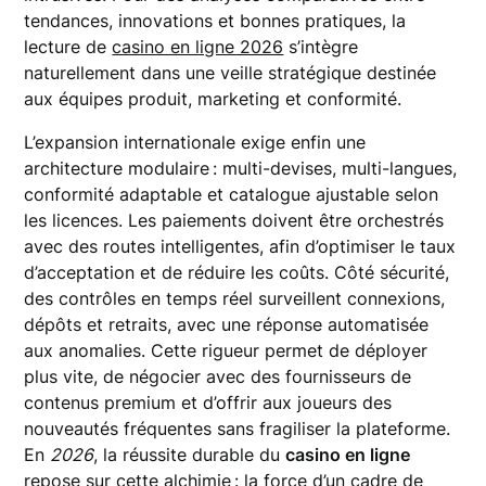
tendances, innovations et bonnes pratiques, la
lecture de
casino en ligne 2026
s’intègre
naturellement dans une veille stratégique destinée
aux équipes produit, marketing et conformité.
L’expansion internationale exige enfin une
architecture modulaire : multi-devises, multi-langues,
conformité adaptable et catalogue ajustable selon
les licences. Les paiements doivent être orchestrés
avec des routes intelligentes, afin d’optimiser le taux
d’acceptation et de réduire les coûts. Côté sécurité,
des contrôles en temps réel surveillent connexions,
dépôts et retraits, avec une réponse automatisée
aux anomalies. Cette rigueur permet de déployer
plus vite, de négocier avec des fournisseurs de
contenus premium et d’offrir aux joueurs des
nouveautés fréquentes sans fragiliser la plateforme.
En
2026
, la réussite durable du
casino en ligne
repose sur cette alchimie : la force d’un cadre de