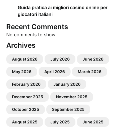
Guida pratica ai migliori casino online per
giocatori italiani
Recent Comments
No comments to show.
Archives
August 2026
July 2026
June 2026
May 2026
April 2026
March 2026
February 2026
January 2026
December 2025
November 2025
October 2025
September 2025
August 2025
July 2025
June 2025