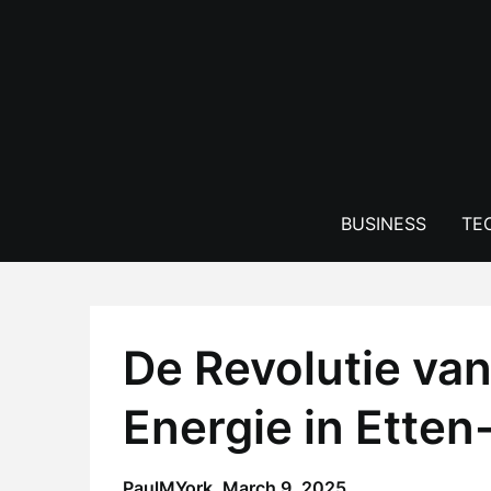
Skip
to
content
BUSINESS
TE
De Revolutie va
Energie in Etten
PaulMYork,
March 9, 2025