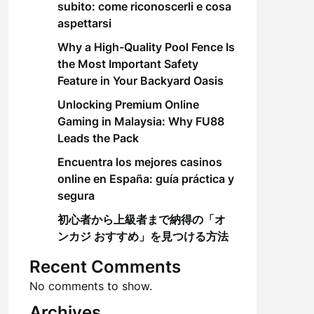
subito: come riconoscerli e cosa
aspettarsi
Why a High-Quality Pool Fence Is
the Most Important Safety
Feature in Your Backyard Oasis
Unlocking Premium Online
Gaming in Malaysia: Why FU88
Leads the Pack
Encuentra los mejores casinos
online en España: guía práctica y
segura
初心者から上級者まで納得の「オ
ンカジ おすすめ」を見つける方法
Recent Comments
No comments to show.
Archives