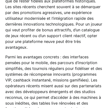
que de rester fidèles aux plateformes historiques.
Les sites récents cherchent souvent à se démarquer
par des promotions agressives, une expérience
utilisateur modernisée et l’intégration rapide des
dernières innovations technologiques. Pour un joueur
qui veut profiter de bonus attractifs, d’un catalogue
de jeux récent ou d’un support client réactif, opter
pour une plateforme neuve peut être très
avantageux.
Parmi les avantages concrets : des interfaces
pensées pour le mobile, des parcours d’inscription
simplifiés, des tournois réguliers pour fidéliser et des
systèmes de récompense innovants (programmes
VIP, cashback instantané, missions gamifiées). Les
opérateurs récents misent aussi sur des partenariats
avec des développeurs émergents et des studios
reconnus, ce qui permet d’accéder à des machines à
sous inédites, des tables live rénovées et des