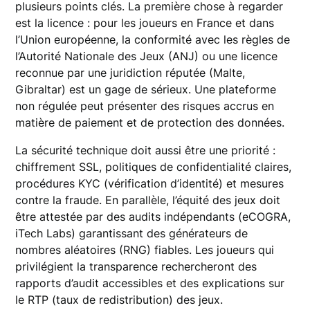
plusieurs points clés. La première chose à regarder
est la licence : pour les joueurs en France et dans
l’Union européenne, la conformité avec les règles de
l’Autorité Nationale des Jeux (ANJ) ou une licence
reconnue par une juridiction réputée (Malte,
Gibraltar) est un gage de sérieux. Une plateforme
non régulée peut présenter des risques accrus en
matière de paiement et de protection des données.
La sécurité technique doit aussi être une priorité :
chiffrement SSL, politiques de confidentialité claires,
procédures KYC (vérification d’identité) et mesures
contre la fraude. En parallèle, l’équité des jeux doit
être attestée par des audits indépendants (eCOGRA,
iTech Labs) garantissant des générateurs de
nombres aléatoires (RNG) fiables. Les joueurs qui
privilégient la transparence rechercheront des
rapports d’audit accessibles et des explications sur
le RTP (taux de redistribution) des jeux.