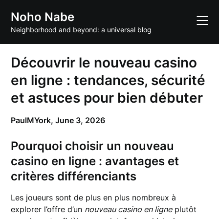
Skip
Noho Nabe
to
content
Neighborhood and beyond: a universal blog
Découvrir le nouveau casino
en ligne : tendances, sécurité
et astuces pour bien débuter
PaulMYork,
June 3, 2026
Pourquoi choisir un
nouveau
casino en ligne
: avantages et
critères différenciants
Les joueurs sont de plus en plus nombreux à
explorer l’offre d’un
nouveau casino en ligne
plutôt