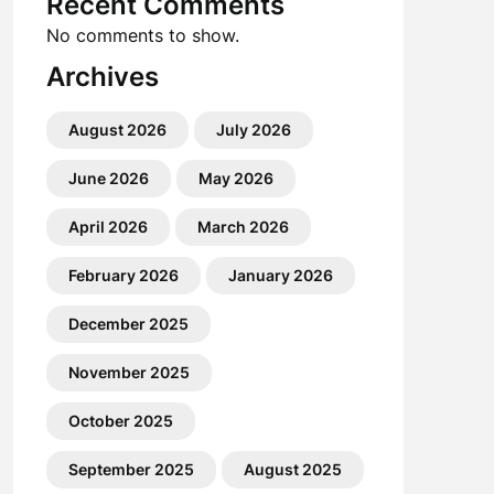
Recent Comments
No comments to show.
Archives
August 2026
July 2026
June 2026
May 2026
April 2026
March 2026
February 2026
January 2026
December 2025
November 2025
October 2025
September 2025
August 2025