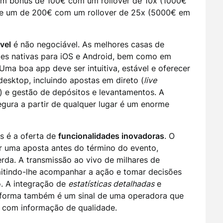
Um bónus de 100€ com um rollover de 10x (1000€
ue um de 200€ com um rollover de 25x (5000€ em
vel
é não negociável. As melhores casas de
es nativas para iOS e Android, bem como em
Uma boa app deve ser intuitiva, estável e oferecer
desktop, incluindo apostas em direto (
live
) e gestão de depósitos e levantamentos. A
gura a partir de qualquer lugar é um enorme
s é a oferta de
funcionalidades inovadoras
. O
har uma aposta antes do término do evento,
rda. A transmissão ao vivo de milhares de
mitindo-lhe acompanhar a ação e tomar decisões
o. A integração de
estatísticas detalhadas
e
taforma também é um sinal de uma operadora que
 com informação de qualidade.