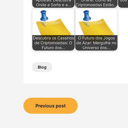
Onde a Sorte e a…
Criptomoedas Estão…
Descubra os Cassinos
O Futuro dos Jogos
de Criptomoedas: O
de Azar: Mergulhe no
Futuro dos…
Universo dos…
Blog
Post
Previous post
navigation