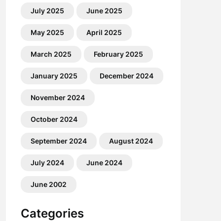
July 2025
June 2025
May 2025
April 2025
March 2025
February 2025
January 2025
December 2024
November 2024
October 2024
September 2024
August 2024
July 2024
June 2024
June 2002
Categories