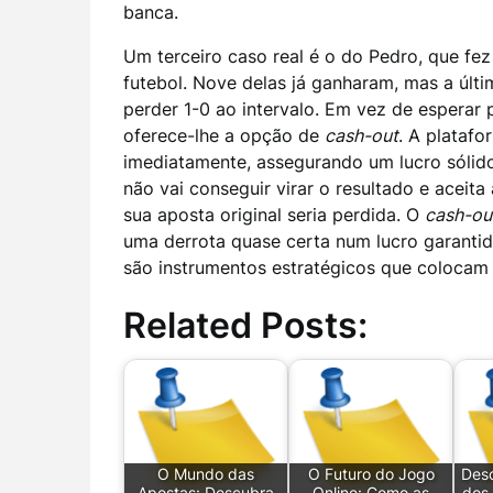
banca.
Um terceiro caso real é o do Pedro, que fe
futebol. Nove delas já ganharam, mas a últ
perder 1-0 ao intervalo. Em vez de esperar
oferece-lhe a opção de
cash-out
. A platafo
imediatamente, assegurando um lucro sólido
não vai conseguir virar o resultado e aceita
sua aposta original seria perdida. O
cash-ou
uma derrota quase certa num lucro garantid
são instrumentos estratégicos que colocam
Related Posts:
O Mundo das
O Futuro do Jogo
Desc
Apostas: Descubra
Online: Como as
dos 