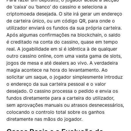
de ‘caixa’ ou ‘banco’ do cassino e seleciona a
criptomoeda desejada. O site irá gerar um endereço
de carteira único, ou um código QR, para onde o
utilizador enviará os fundos da sua própria carteira.
Após algumas confirmações na blockchain, o saldo
é creditado na conta do cassino, quase em tempo
real. A jogabilidade em si é idêntica à de qualquer
outro cassino online, com uma vasta gama de slots,
jogos de mesa e até dealers ao vivo. A verdadeira
magia acontece na hora do levantamento. Ao
solicitar um saque, o jogador simplesmente introduz
o endereço da sua carteira pessoal e o valor
desejado. O cassino processa o pedido e envia os
fundos diretamente para a carteira do utilizador,
sem aprovações manuais ou atrasos desnecessários,
colocando o controlo total sobre os ganhos
diretamente nas mãos do jogador.