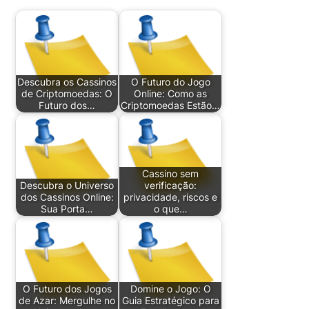
Descubra os Cassinos
O Futuro do Jogo
de Criptomoedas: O
Online: Como as
Futuro dos…
Criptomoedas Estão…
Cassino sem
Descubra o Universo
verificação:
dos Cassinos Online:
privacidade, riscos e
Sua Porta…
o que…
O Futuro dos Jogos
Domine o Jogo: O
de Azar: Mergulhe no
Guia Estratégico para