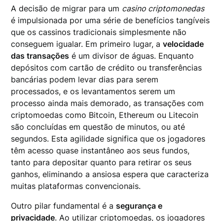
A decisão de migrar para um
casino criptomonedas
é impulsionada por uma série de benefícios tangíveis
que os cassinos tradicionais simplesmente não
conseguem igualar. Em primeiro lugar, a
velocidade
das transações
é um divisor de águas. Enquanto
depósitos com cartão de crédito ou transferências
bancárias podem levar dias para serem
processados, e os levantamentos serem um
processo ainda mais demorado, as transações com
criptomoedas como Bitcoin, Ethereum ou Litecoin
são concluídas em questão de minutos, ou até
segundos. Esta agilidade significa que os jogadores
têm acesso quase instantâneo aos seus fundos,
tanto para depositar quanto para retirar os seus
ganhos, eliminando a ansiosa espera que caracteriza
muitas plataformas convencionais.
Outro pilar fundamental é a
segurança e
privacidade
. Ao utilizar criptomoedas, os jogadores