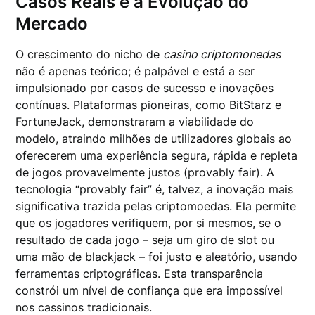
Casos Reais e a Evolução do
Mercado
O crescimento do nicho de
casino criptomonedas
não é apenas teórico; é palpável e está a ser
impulsionado por casos de sucesso e inovações
contínuas. Plataformas pioneiras, como BitStarz e
FortuneJack, demonstraram a viabilidade do
modelo, atraindo milhões de utilizadores globais ao
oferecerem uma experiência segura, rápida e repleta
de jogos provavelmente justos (provably fair). A
tecnologia “provably fair” é, talvez, a inovação mais
significativa trazida pelas criptomoedas. Ela permite
que os jogadores verifiquem, por si mesmos, se o
resultado de cada jogo – seja um giro de slot ou
uma mão de blackjack – foi justo e aleatório, usando
ferramentas criptográficas. Esta transparência
constrói um nível de confiança que era impossível
nos cassinos tradicionais.