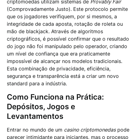
criptomoedas utilizam sistemas de
Provably Fair
(Comprovadamente Justo). Este protocolo permite
que os jogadores verifiquem, por si mesmos, a
integridade de cada aposta, rotação de roleta ou
mão de blackjack. Através de algoritmos
criptográficos, é possível confirmar que o resultado
do jogo não foi manipulado pelo operador, criando
um nível de confiança que era praticamente
impossível de alcançar nos modelos tradicionais.
Esta combinação de privacidade, eficiência,
segurança e transparência está a criar um novo
standard para a indústria.
Como Funciona na Prática:
Depósitos, Jogos e
Levantamentos
Entrar no mundo de um
casino criptomonedas
pode
parecer intimidante para iniciantes, mas o processo