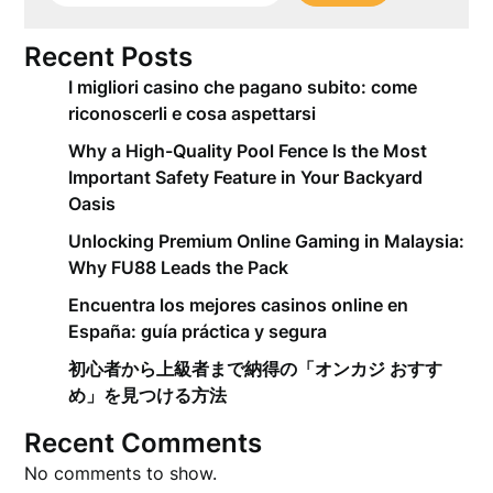
Recent Posts
I migliori casino che pagano subito: come
riconoscerli e cosa aspettarsi
Why a High-Quality Pool Fence Is the Most
Important Safety Feature in Your Backyard
Oasis
Unlocking Premium Online Gaming in Malaysia:
Why FU88 Leads the Pack
Encuentra los mejores casinos online en
España: guía práctica y segura
初心者から上級者まで納得の「オンカジ おすす
め」を見つける方法
Recent Comments
No comments to show.