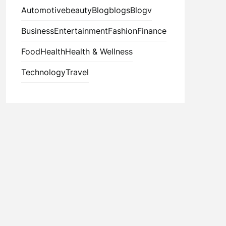
Automotive
beauty
Blog
blogs
Blogv
Business
Entertainment
Fashion
Finance
Food
Health
Health & Wellness
Technology
Travel