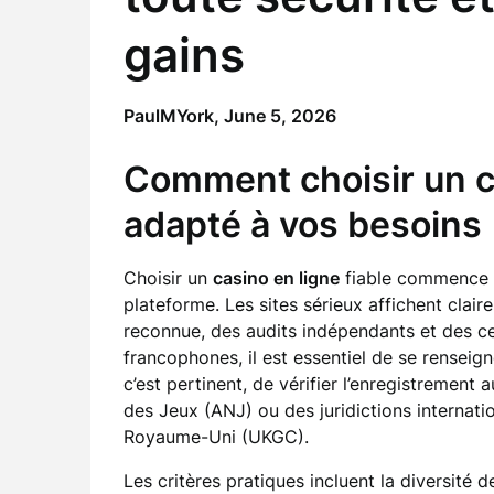
gains
PaulMYork,
June 5, 2026
Comment choisir un
c
adapté à vos besoins
Choisir un
casino en ligne
fiable commence pa
plateforme. Les sites sérieux affichent clair
reconnue, des audits indépendants et des cer
francophones, il est essentiel de se renseign
c’est pertinent, de vérifier l’enregistremen
des Jeux (ANJ) ou des juridictions internati
Royaume-Uni (UKGC).
Les critères pratiques incluent la diversité 