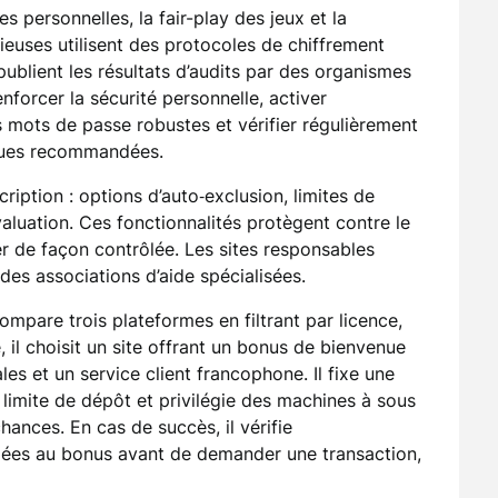
 personnelles, la fair-play des jeux et la
ieuses utilisent des protocoles de chiffrement
ublient les résultats d’audits par des organismes
forcer la sécurité personnelle, activer
es mots de passe robustes et vérifier régulièrement
iques recommandées.
cription : options d’auto‑exclusion, limites de
valuation. Ces fonctionnalités protègent contre le
r de façon contrôlée. Les sites responsables
des associations d’aide spécialisées.
ompare trois plateformes en filtrant par licence,
 il choisit un site offrant un bonus de bienvenue
s et un service client francophone. Il fixe une
limite de dépôt et privilégie des machines à sous
ances. En cas de succès, il vérifie
liées au bonus avant de demander une transaction,