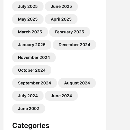
July 2025
June 2025
May 2025
April 2025
March 2025
February 2025
January 2025
December 2024
November 2024
October 2024
September 2024
August 2024
July 2024
June 2024
June 2002
Categories