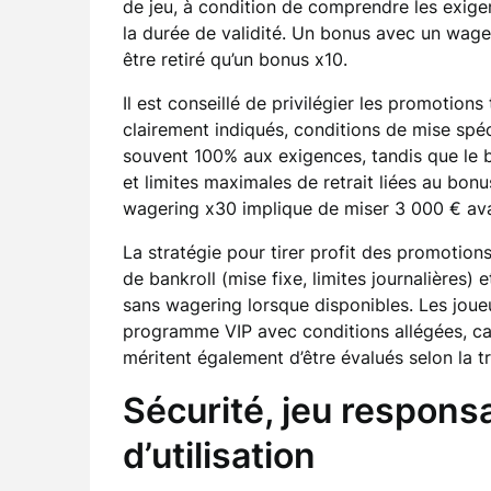
de jeu, à condition de comprendre les exige
la durée de validité. Un bonus avec un wag
être retiré qu’un bonus x10.
Il est conseillé de privilégier les promotio
clairement indiqués, conditions de mise spéc
souvent 100% aux exigences, tandis que le b
et limites maximales de retrait liées au bo
wagering x30 implique de miser 3 000 € avant
La stratégie pour tirer profit des promotions
de bankroll (mise fixe, limites journalières) 
sans wagering lorsque disponibles. Les joueu
programme VIP avec conditions allégées, ca
méritent également d’être évalués selon la tra
Sécurité, jeu responsa
d’utilisation