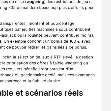
nces de mise (
wagering
), les restrictions de jeu et
ering x35 demandera beaucoup plus d’efforts pour
ns transparentes : montant et pourcentage
ifiques par jeu (les machines à sous contribuent
lackjack ou la roulette peuvent contribuer moins),
nus. Un exemple concret : un bonus de 100 € avec
 de pouvoir retirer les gains liés à ce bonus.
 inclut la sélection de jeux à RTP élevé, la gestion
et la priorisation des offres à faible wagering ou
rs réguliers bénéficieront souvent d’un
shback ou gestionnaire dédié, mais ces avantages
nsparence et la fiabilité du site.
ble et scénarios réels