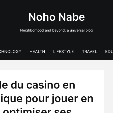
Noho Nabe
Neighborhood and beyond: a universal blog
CHNOLOGY
HEALTH
LIFESTYLE
TRAVEL
EDU
de du casino en
tique pour jouer en
t optimiser ses