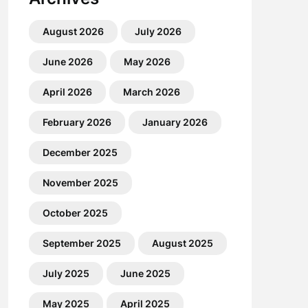
August 2026
July 2026
June 2026
May 2026
April 2026
March 2026
February 2026
January 2026
December 2025
November 2025
October 2025
September 2025
August 2025
July 2025
June 2025
May 2025
April 2025