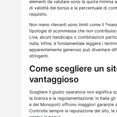
elementi da valutare sono la quota minima ac
di validità del bonus e la percentuale di c
requisito.
Non meno rilevanti sono limiti come il *mass
tipologie di scommessa che non contribuisc
Live, alcuni handicaps o combinazioni parti
nulla. Infine, è fondamentale leggere i termi
apparentemente generoso può diventare diffi
stringenti.
Come scegliere un s
vantaggioso
Scegliere il giusto operatore non significa s
la licenza e la regolamentazione: in Italia 
e dei Monopoli) offrono maggiori garanzie su
Controlla sempre la reputazione del sito, le 