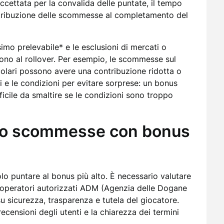
cettata per la convalida delle puntate, il tempo
ontribuzione delle scommesse al completamento del
imo prelevabile* e le esclusioni di mercati o
ono al rollover. Per esempio, le scommesse sul
colari possono avere una contribuzione ridotta o
ni e le condizioni per evitare sorprese: un bonus
cile da smaltire se le condizioni sono troppo
ito scommesse con bonus
olo puntare al bonus più alto. È necessario valutare
gli operatori autorizzati ADM (Agenzia delle Dogane
 sicurezza, trasparenza e tutela del giocatore.
recensioni degli utenti e la chiarezza dei termini