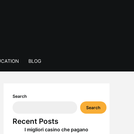
CATION
BLOG
Search
Search
Recent Posts
I migliori casino che pagano