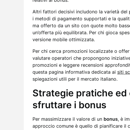
relativi al bonus.
Altri fattori decisivi includono la varietà de
i metodi di pagamento supportati e la qualità
ma offerto da un sito con quote molto basse
un’offerta più equilibrata. Per chi gioca spe
versione mobile ottimizzata.
Per chi cerca promozioni localizzate o offer
valutare operatori che propongono iniziative r
promozioni e leggere recensioni approfondit
questa pagina informativa dedicata ai
siti 
spiegazioni utili per il mercato italiano.
Strategie pratiche ed 
sfruttare i bonus
Per massimizzare il valore di un
bonus
, è i
approccio comune è quello di pianificare i