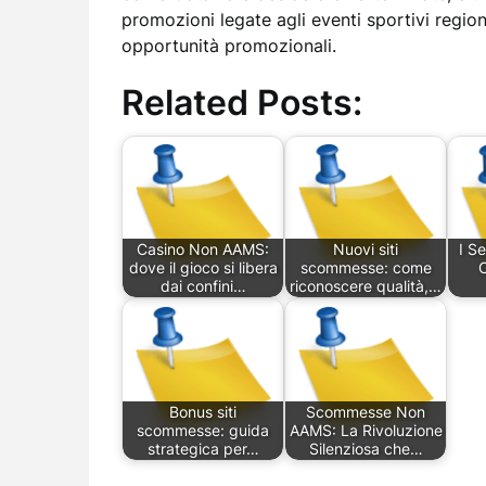
promozioni legate agli eventi sportivi regio
opportunità promozionali.
Related Posts:
Casino Non AAMS:
Nuovi siti
I Se
dove il gioco si libera
scommesse: come
C
dai confini…
riconoscere qualità,…
Bonus siti
Scommesse Non
scommesse: guida
AAMS: La Rivoluzione
strategica per…
Silenziosa che…