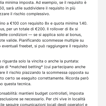
lia minima imposta. Ad esempio, se il requisito è
 sarà utile suddividere il requisito in più
zare il rischio complessivo.
ino a €100 con requisito 8x e quota minima 1.40.
 per un totale di €200. Il rollover di 8x si
elle condizioni — se si applica solo al bonus,
te valide. Pianificando scommesse multiple su
eventuali freebet, si può raggiungere il requisito
o riguarda solo la vincita o anche la puntata:
egie di *matched betting* (cui partecipano anche
zare il rischio piazzando la scommessa opposta su
tto certo se eseguito correttamente. Ricorda però
no questa tecnica.
ponsabilità: mantieni budget controllati, imposta
oesclusione se necessario. Per chi vive in località
ile seguire comunicazioni locali degli operatori e