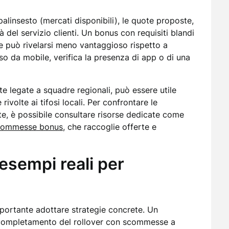
l palinsesto (mercati disponibili), le quote proposte,
 del servizio clienti. Un bonus con requisiti blandi
 può rivelarsi meno vantaggioso rispetto a
sso da mobile, verifica la presenza di app o di una
te legate a squadre regionali, può essere utile
ivolte ai tifosi locali. Per confrontare le
e, è possibile consultare risorse dedicate come
scommesse bonus
, che raccoglie offerte e
esempi reali per
mportante adottare strategie concrete. Un
l completamento del rollover con scommesse a