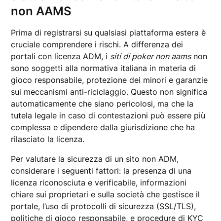
non AAMS
Prima di registrarsi su qualsiasi piattaforma estera è
cruciale comprendere i rischi. A differenza dei
portali con licenza ADM, i
siti di poker non aams
non
sono soggetti alla normativa italiana in materia di
gioco responsabile, protezione dei minori e garanzie
sui meccanismi anti-riciclaggio. Questo non significa
automaticamente che siano pericolosi, ma che la
tutela legale in caso di contestazioni può essere più
complessa e dipendere dalla giurisdizione che ha
rilasciato la licenza.
Per valutare la sicurezza di un sito non ADM,
considerare i seguenti fattori: la presenza di una
licenza riconosciuta e verificabile, informazioni
chiare sui proprietari e sulla società che gestisce il
portale, l’uso di protocolli di sicurezza (SSL/TLS),
politiche di gioco responsabile, e procedure di KYC