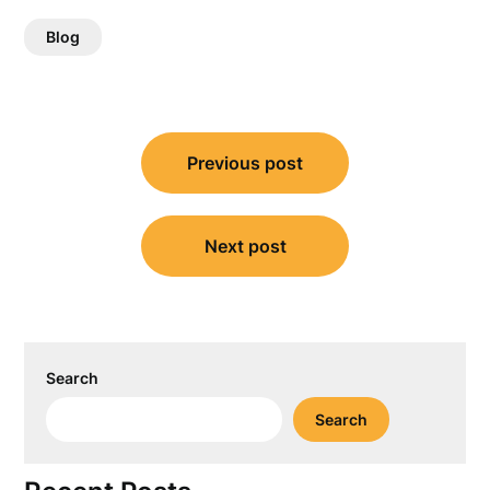
Blog
Post
Previous post
navigation
Next post
Search
Search