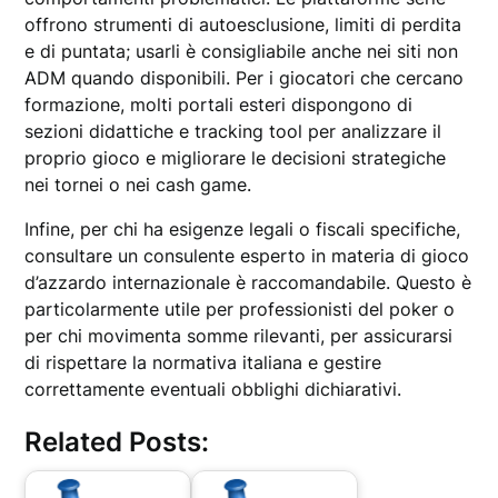
offrono strumenti di autoesclusione, limiti di perdita
e di puntata; usarli è consigliabile anche nei siti non
ADM quando disponibili. Per i giocatori che cercano
formazione, molti portali esteri dispongono di
sezioni didattiche e tracking tool per analizzare il
proprio gioco e migliorare le decisioni strategiche
nei tornei o nei cash game.
Infine, per chi ha esigenze legali o fiscali specifiche,
consultare un consulente esperto in materia di gioco
d’azzardo internazionale è raccomandabile. Questo è
particolarmente utile per professionisti del poker o
per chi movimenta somme rilevanti, per assicurarsi
di rispettare la normativa italiana e gestire
correttamente eventuali obblighi dichiarativi.
Related Posts: