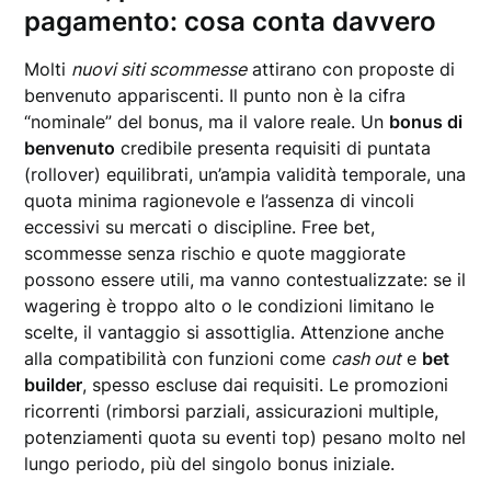
pagamento: cosa conta davvero
Molti
nuovi siti scommesse
attirano con proposte di
benvenuto appariscenti. Il punto non è la cifra
“nominale” del bonus, ma il valore reale. Un
bonus di
benvenuto
credibile presenta requisiti di puntata
(rollover) equilibrati, un’ampia validità temporale, una
quota minima ragionevole e l’assenza di vincoli
eccessivi su mercati o discipline. Free bet,
scommesse senza rischio e quote maggiorate
possono essere utili, ma vanno contestualizzate: se il
wagering è troppo alto o le condizioni limitano le
scelte, il vantaggio si assottiglia. Attenzione anche
alla compatibilità con funzioni come
cash out
e
bet
builder
, spesso escluse dai requisiti. Le promozioni
ricorrenti (rimborsi parziali, assicurazioni multiple,
potenziamenti quota su eventi top) pesano molto nel
lungo periodo, più del singolo bonus iniziale.