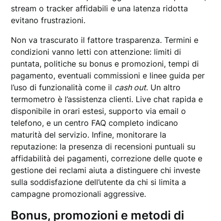
stream o tracker affidabili e una latenza ridotta
evitano frustrazioni.
Non va trascurato il fattore trasparenza. Termini e
condizioni vanno letti con attenzione: limiti di
puntata, politiche su bonus e promozioni, tempi di
pagamento, eventuali commissioni e linee guida per
l’uso di funzionalità come il
cash out
. Un altro
termometro è l’assistenza clienti. Live chat rapida e
disponibile in orari estesi, supporto via email o
telefono, e un centro FAQ completo indicano
maturità del servizio. Infine, monitorare la
reputazione: la presenza di recensioni puntuali su
affidabilità dei pagamenti, correzione delle quote e
gestione dei reclami aiuta a distinguere chi investe
sulla soddisfazione dell’utente da chi si limita a
campagne promozionali aggressive.
Bonus, promozioni e metodi di