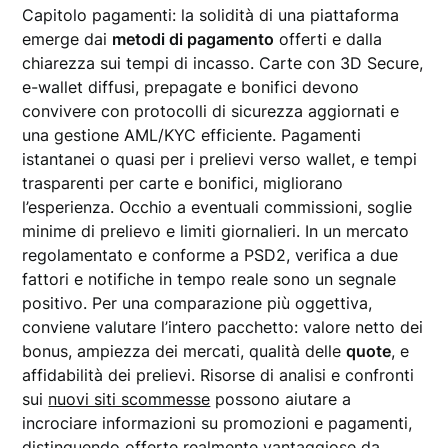
Capitolo pagamenti: la solidità di una piattaforma
emerge dai
metodi di pagamento
offerti e dalla
chiarezza sui tempi di incasso. Carte con 3D Secure,
e-wallet diffusi, prepagate e bonifici devono
convivere con protocolli di sicurezza aggiornati e
una gestione AML/KYC efficiente. Pagamenti
istantanei o quasi per i prelievi verso wallet, e tempi
trasparenti per carte e bonifici, migliorano
l’esperienza. Occhio a eventuali commissioni, soglie
minime di prelievo e limiti giornalieri. In un mercato
regolamentato e conforme a PSD2, verifica a due
fattori e notifiche in tempo reale sono un segnale
positivo. Per una comparazione più oggettiva,
conviene valutare l’intero pacchetto: valore netto dei
bonus, ampiezza dei mercati, qualità delle
quote
, e
affidabilità dei prelievi. Risorse di analisi e confronti
sui
nuovi siti scommesse
possono aiutare a
incrociare informazioni su promozioni e pagamenti,
distinguendo offerte realmente vantaggiose da