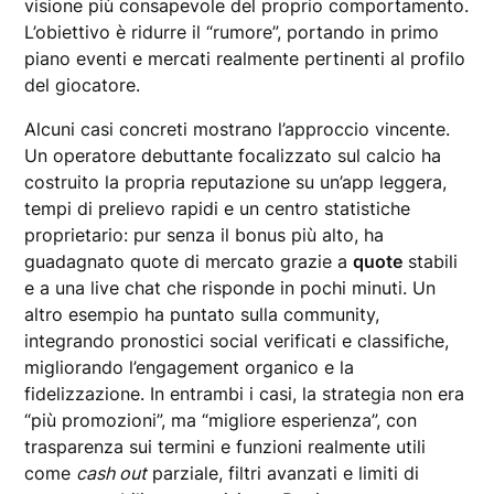
visione più consapevole del proprio comportamento.
L’obiettivo è ridurre il “rumore”, portando in primo
piano eventi e mercati realmente pertinenti al profilo
del giocatore.
Alcuni casi concreti mostrano l’approccio vincente.
Un operatore debuttante focalizzato sul calcio ha
costruito la propria reputazione su un’app leggera,
tempi di prelievo rapidi e un centro statistiche
proprietario: pur senza il bonus più alto, ha
guadagnato quote di mercato grazie a
quote
stabili
e a una live chat che risponde in pochi minuti. Un
altro esempio ha puntato sulla community,
integrando pronostici social verificati e classifiche,
migliorando l’engagement organico e la
fidelizzazione. In entrambi i casi, la strategia non era
“più promozioni”, ma “migliore esperienza”, con
trasparenza sui termini e funzioni realmente utili
come
cash out
parziale, filtri avanzati e limiti di