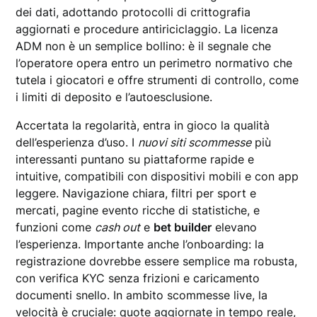
dei dati, adottando protocolli di crittografia
aggiornati e procedure antiriciclaggio. La licenza
ADM non è un semplice bollino: è il segnale che
l’operatore opera entro un perimetro normativo che
tutela i giocatori e offre strumenti di controllo, come
i limiti di deposito e l’autoesclusione.
Accertata la regolarità, entra in gioco la qualità
dell’esperienza d’uso. I
nuovi siti scommesse
più
interessanti puntano su piattaforme rapide e
intuitive, compatibili con dispositivi mobili e con app
leggere. Navigazione chiara, filtri per sport e
mercati, pagine evento ricche di statistiche, e
funzioni come
cash out
e
bet builder
elevano
l’esperienza. Importante anche l’onboarding: la
registrazione dovrebbe essere semplice ma robusta,
con verifica KYC senza frizioni e caricamento
documenti snello. In ambito scommesse live, la
velocità è cruciale: quote aggiornate in tempo reale,