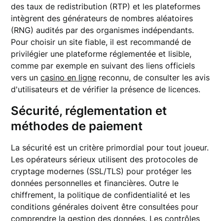
des taux de redistribution (RTP) et les plateformes
intègrent des générateurs de nombres aléatoires
(RNG) audités par des organismes indépendants.
Pour choisir un site fiable, il est recommandé de
privilégier une plateforme réglementée et lisible,
comme par exemple en suivant des liens officiels
vers un
casino en ligne
reconnu, de consulter les avis
d'utilisateurs et de vérifier la présence de licences.
Sécurité, réglementation et
méthodes de paiement
La sécurité est un critère primordial pour tout joueur.
Les opérateurs sérieux utilisent des protocoles de
cryptage modernes (SSL/TLS) pour protéger les
données personnelles et financières. Outre le
chiffrement, la politique de confidentialité et les
conditions générales doivent être consultées pour
comprendre la gestion des données. Les contrôles