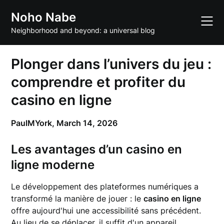
Skip
Noho Nabe
to
content
Neighborhood and beyond: a universal blog
Plonger dans l’univers du jeu :
comprendre et profiter du
casino en ligne
PaulMYork,
March 14, 2026
Les avantages d’un
casino en
ligne
moderne
Le développement des plateformes numériques a
transformé la manière de jouer : le
casino en ligne
offre aujourd'hui une accessibilité sans précédent.
Au lieu de se déplacer, il suffit d'un appareil