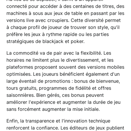
connecté pour accéder à des centaines de titres, des
machines à sous aux jeux de table en passant par les
versions live avec croupiers. Cette diversité permet
à chaque profil de joueur de trouver son style, qu'il
préfère les jeux à rythme rapide ou les parties
stratégiques de blackjack et poker.
La commodité va de pair avec la flexibilité. Les
horaires ne limitent plus le divertissement, et les
plateformes proposent souvent des versions mobiles
optimisées. Les joueurs bénéficient également d'un
large éventail de promotions : bonus de bienvenue,
tours gratuits, programmes de fidélité et offres
saisonnières. Bien gérés, ces bonus peuvent
améliorer l'expérience et augmenter la durée de jeu
sans forcément augmenter la mise initiale.
Enfin, la transparence et l'innovation technique
renforcent la confiance. Les éditeurs de jeux publient