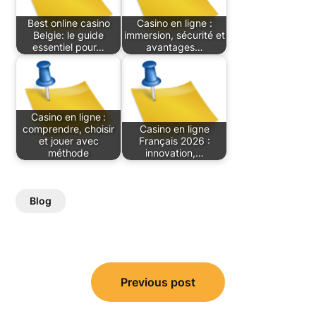
Best online casino
Casino en ligne :
Belgie: le guide
immersion, sécurité et
essentiel pour…
avantages…
Casino en ligne :
comprendre, choisir
Casino en ligne
et jouer avec
Français 2026 :
méthode
innovation,…
Blog
Post
Previous post
navigation