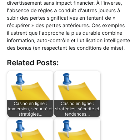
divertissement sans impact financier. À l'inverse,
l'absence de règles a conduit d'autres joueurs à
subir des pertes significatives en tentant de «
récupérer » des pertes antérieures. Ces exemples
illustrent que l'approche la plus durable combine
information, auto-contrôle et l'utilisation intelligente
des bonus (en respectant les conditions de mise).
Related Posts:
Casino en ligne :
Casino en ligne :
immersion, sécurité et
stratégies, sécurité et
stratégies…
tendances…