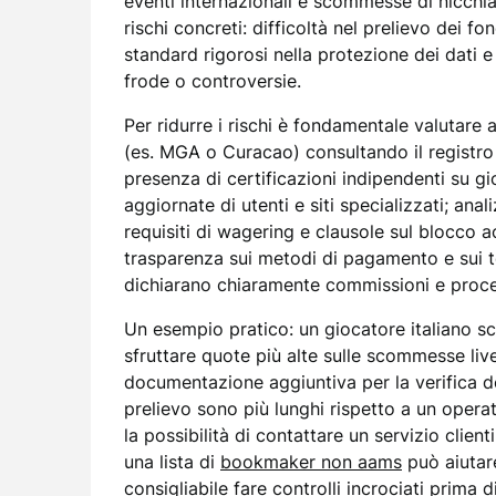
eventi internazionali e scommesse di nicchia.
rischi concreti: difficoltà nel prelievo dei f
standard rigorosi nella protezione dei dati e p
frode o controversie.
Per ridurre i rischi è fondamentale valutare a
(es. MGA o Curacao) consultando il registro p
presenza di certificazioni indipendenti su gi
aggiornate di utenti e siti specializzati; anali
requisiti di wagering e clausole sul blocco a
trasparenza sui metodi di pagamento e sui te
dichiarano chiaramente commissioni e proce
Un esempio pratico: un giocatore italiano s
sfruttare quote più alte sulle scommesse live
documentazione aggiuntiva per la verifica del
prelievo sono più lunghi rispetto a un opera
la possibilità di contattare un servizio clienti
una lista di
bookmaker non aams
può aiutar
consigliabile fare controlli incrociati prima d