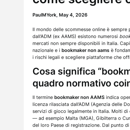
PaulMYork,
May 4, 2026
Il mondo delle scommesse online è sempre più
dall’ADM (ex AAMS) esistono numerosi
book
mercati non sempre disponibili in Italia. Capir
nazionale e i
bookmaker non aams
è fondame
i rischi legali e scegliere piattaforme che off
Cosa significa “book
quadro normativo coinv
Il termine
bookmaker non AAMS
indica ope
licenza rilasciata dall’ADM (Agenzia delle D
servizi di gioco legalmente in Italia. Molti di
— ad esempio Malta (MGA), Gibilterra o Cu
del loro Paese di registrazione. Dal punto di 