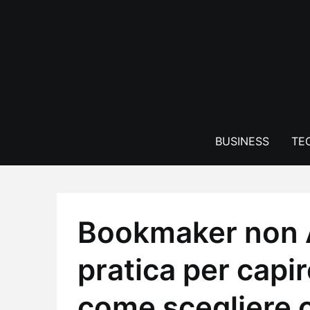
Skip
to
content
BUSINESS
TE
Bookmaker non 
pratica per capir
come scegliere c