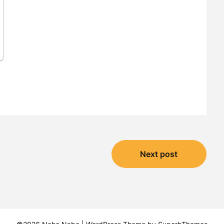
Next post