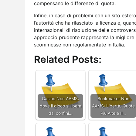
compensano le differenze di quota.
Infine, in caso di problemi con un sito estero
l’autorità che ha rilasciato la licenza e, qu
internazionali di risoluzione delle controv
approccio prudente rappresenta la migliore 
scommesse non regolamentate in Italia.
Related Posts:
Casino Non AAMS:
Bookmaker Non
dove il gioco si libera
AAMS: Libertà, Quote
dai confini…
Più Alte e Il…