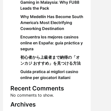
Gaming in Malaysia: Why FU88
Leads the Pack
Why Medellín Has Become South
America’s Most Electrifying
Coworking Destination
Encuentra los mejores casinos
online en España: guía práctica y
segura
初心者から上級者まで納得の「オ
ンカジ おすすめ」を見つける方法
Guida pratica ai migliori casino
online per giocatori italiani
Recent Comments
No comments to show.
Archives