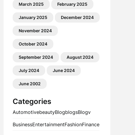
March 2025
February 2025
January 2025
December 2024
November 2024
October 2024
September 2024
August 2024
July 2024
June 2024
June 2002
Categories
Automotive
beauty
Blog
blogs
Blogv
Business
Entertainment
Fashion
Finance