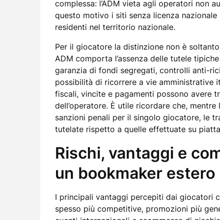
complessa: l’ADM vieta agli operatori non aut
questo motivo i siti senza licenza nazionale
residenti nel territorio nazionale.
Per il giocatore la distinzione non è soltanto
ADM comporta l’assenza delle tutele tipiche 
garanzia di fondi segregati, controlli anti-ri
possibilità di ricorrere a vie amministrative i
fiscali, vincite e pagamenti possono avere tr
dell’operatore. È utile ricordare che, mentre
sanzioni penali per il singolo giocatore, le
tutelate rispetto a quelle effettuate su pia
Rischi, vantaggi e come
un bookmaker estero
I principali vantaggi percepiti dai giocator
spesso più competitive, promozioni più gen